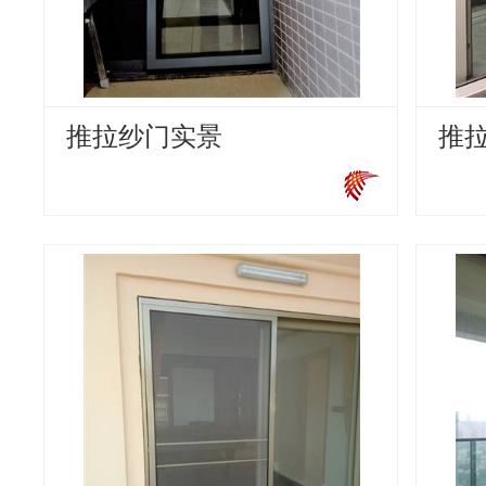
推拉纱门实景
推