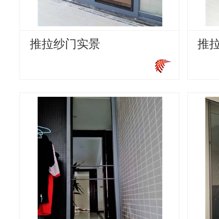
推拉纱门实景
推